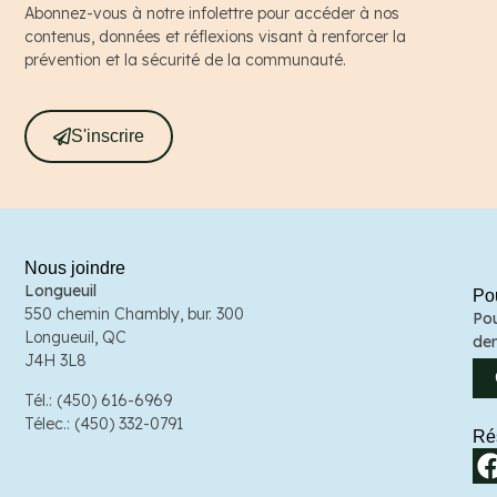
Abonnez-vous à notre infolettre pour accéder à nos
contenus, données et réflexions visant à renforcer la
prévention et la sécurité de la communauté.
S'inscrire
Nous joindre
Sor
Longueuil
Pou
71 
550 chemin Chambly, bur. 300
Pou
Sor
Longueuil, QC
de
J3P
J4H 3L8
Tél
Tél.: (450) 616-6969
Tél
Télec.: (450) 332-0791
Ré