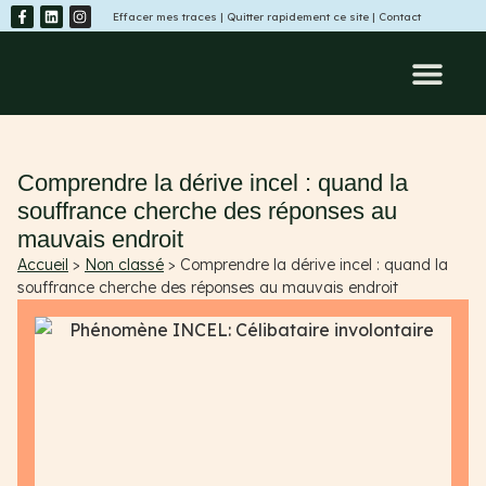
Effacer mes traces
|
Quitter rapidement ce site
|
Contact
Programmes & serv
Évaluer ma situation
Comprendre la dérive incel : quand la
souffrance cherche des réponses au
mauvais endroit
Accueil
>
Non classé
>
Comprendre la dérive incel : quand la
souffrance cherche des réponses au mauvais endroit