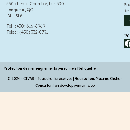
550 chemin Chambly, bur. 300
Pou
Sor
Longueuil, QC
de
J3P
J4H 3L8
Tél
Tél.: (450) 616-6969
Tél
Télec.: (450) 332-0791
Ré
|
Protection des renseignements personnels
Nétiquette
© 2024 - CIVAS - Tous droits réservés | Réalisation:
Maxime Cliche -
Consultant en développement web