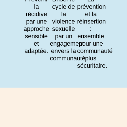
la
cycle de
prévention
récidive
la
et la
par une
violence
réinsertion
approche
sexuelle
:
sensible
par un
ensemble
et
engagement
pour une
adaptée.
envers la
communauté
communauté.
plus
sécuritaire.